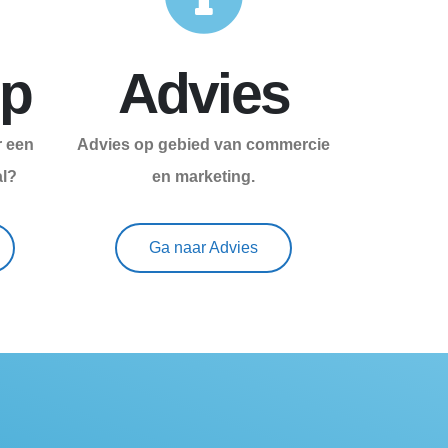
p
Advies
 een
Advies op gebied van commercie
al?
en marketing.
Ga naar Advies