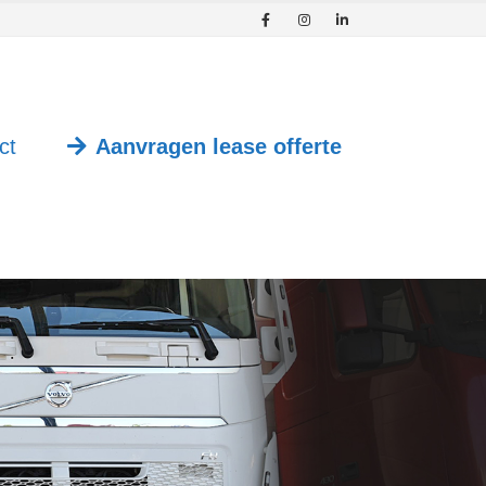
ct
Aanvragen lease offerte