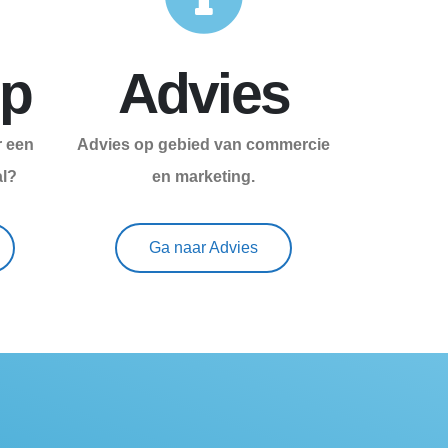
p
Advies
 een
Advies op gebied van commercie
al?
en marketing.
Ga naar Advies