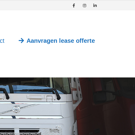
ct
Aanvragen lease offerte