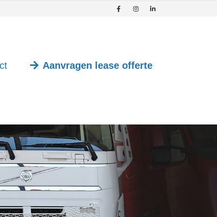
ct
Aanvragen lease offerte