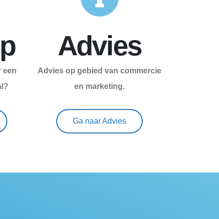
p
Advies
 een
Advies op gebied van commercie
al?
en marketing.
Ga naar Advies