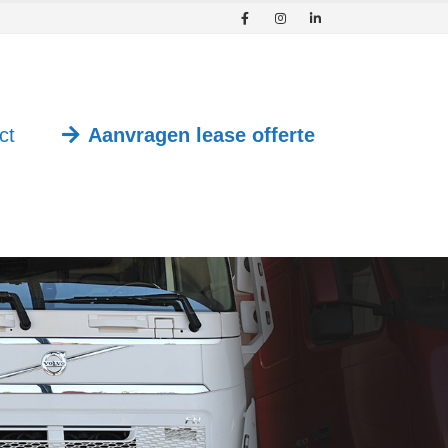
ct
Aanvragen lease offerte