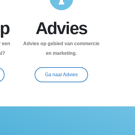
p
Advies
 een
Advies op gebied van commercie
al?
en marketing.
Ga naar Advies